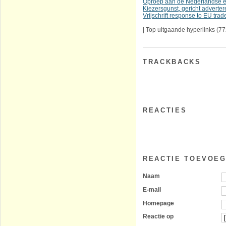
Oproep aan de Nederlandse 
Kiezersgunst, gericht adverte
Vrijschrift response to EU trad
|
Top uitgaande hyperlinks
(77
TRACKBACKS
REACTIES
REACTIE TOEVOE
Naam
E-mail
Homepage
Reactie op