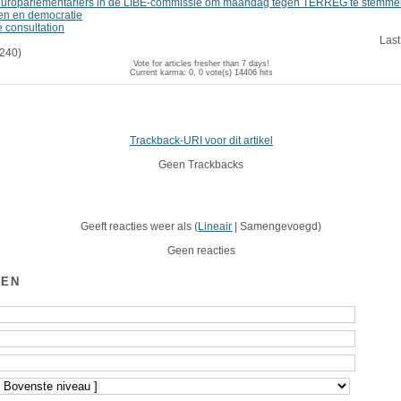
europarlementariërs in de LIBE-commissie om maandag tegen TERREG te stemme
ren en democratie
e consultation
Last
240)
Vote for articles fresher than 7 days!
Current karma: 0, 0 vote(s)
14406 hits
Trackback-URI voor dit artikel
Geen Trackbacks
Geeft reacties weer als (
Lineair
| Samengevoegd)
Geen reacties
GEN