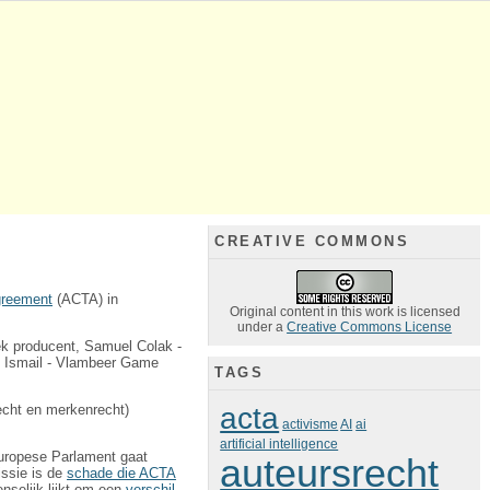
CREATIVE COMMONS
Agreement
(ACTA) in
Original content in this work is licensed
under a
Creative Commons License
ek producent, Samuel Colak -
i Ismail - Vlambeer Game
TAGS
acta
echt en merkenrecht)
activisme
AI
ai
artificial intelligence
uropese Parlament gaat
auteursrecht
issie is de
schade die ACTA
enselijk lijkt om een
verschil