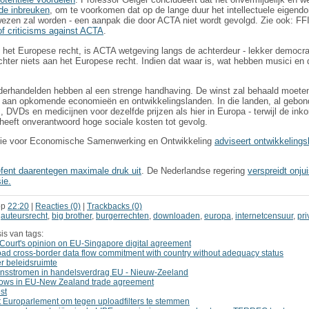
de inbreuken
, om te voorkomen dat op de lange duur het intellectuele eigen
ezen zal worden - een aanpak die door ACTA niet wordt gevolgd. Zie ook: FF
f criticisms against ACTA
.
 het Europese recht, is ACTA wetgeving langs de achterdeur - lekker democra
ter niets aan het Europese recht. Indien dat waar is, wat hebben musici en 
derhandelden hebben al een strenge handhaving. De winst zal behaald moet
, aan opkomende economieën en ontwikkelingslanden. In die landen, al gebo
 DVDs en medicijnen voor dezelfde prijzen als hier in Europa - terwijl de ink
 heeft onverantwoord hoge sociale kosten tot gevolg.
erie voor Economische Samenwerking en Ontwikkeling
adviseert ontwikkelings
fent daarentegen maximale druk uit
. De Nederlandse regering
verspreidt onj
ie.
op
22:20
|
Reacties (0)
|
Trackbacks (0)
,
auteursrecht
,
big brother
,
burgerrechten
,
downloaden
,
europa
,
internetcensuur
,
pri
is van tags:
Court's opinion on EU-Singapore digital agreement
ad cross-border data flow commitment with country without adequacy status
er beleidsruimte
nsstromen in handelsverdrag EU - Nieuw-Zeeland
lows in EU-New Zealand trade agreement
st
Europarlement om tegen uploadfilters te stemmen