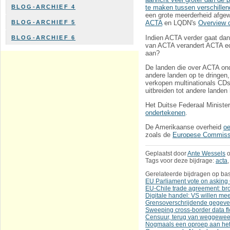
BLOG-ARCHIEF 4
te maken tussen verschillen
een grote meerderheid afgew
BLOG-ARCHIEF 5
ACTA
en LQDN's
Overview o
Indien ACTA verder gaat dan
BLOG-ARCHIEF 6
van ACTA verandert ACTA ech
aan?
De landen die over ACTA on
andere landen op te dringen
verkopen multinationals CDs,
uitbreiden tot andere landen
Het Duitse Federaal Minist
ondertekenen
.
De Amerikaanse overheid
oe
zoals de
Europese Commiss
Geplaatst door
Ante Wessels
Tags voor deze bijdrage:
acta
Gerelateerde bijdragen op bas
EU Parliament vote on asking 
EU-Chile trade agreement: bro
Digitale handel: VS willen me
Grensoverschrijdende gegeve
Sweeping cross-border data f
Censuur, terug van weggewee
Nogmaals een oproep aan het 