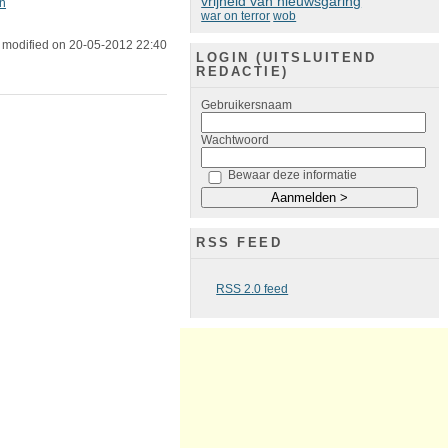
vrijheid van nieuwsgaring
n
war on terror
wob
 modified on 20-05-2012 22:40
LOGIN (UITSLUITEND
REDACTIE)
Gebruikersnaam
Wachtwoord
Bewaar deze informatie
RSS FEED
RSS 2.0 feed