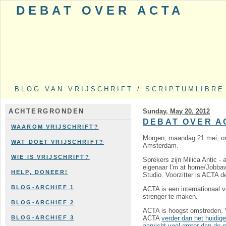
DEBAT OVER ACTA
BLOG VAN VRIJSCHRIFT / SCRIPTUMLIBRE
Sunday, May 20. 2012
ACHTERGRONDEN
DEBAT OVER A
WAAROM VRIJSCHRIFT?
Morgen, maandag 21 mei, o
WAT DOET VRIJSCHRIFT?
Amsterdam.
WIE IS VRIJSCHRIFT?
Sprekers zijn Milica Antic 
eigenaar I'm at home/Jobba
HELP, DONEER!
Studio. Voorzitter is ACTA 
BLOG-ARCHIEF 1
ACTA is een internationaal 
strenger te maken.
BLOG-ARCHIEF 2
ACTA is hoogst omstreden. 
BLOG-ARCHIEF 3
ACTA
verder dan het huidig
aanricht veel groter dan de 