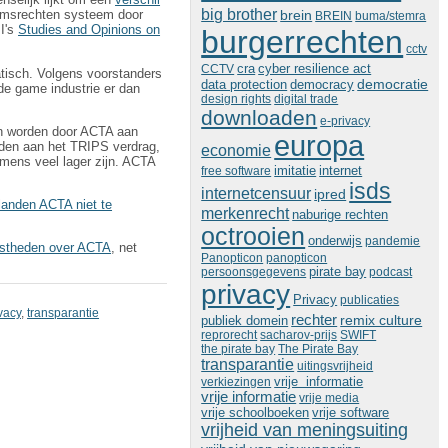
big brother
domsrechten systeem door
brein
BREIN
buma/stemra
II's
Studies and Opinions on
burgerrechten
cctv
cra
cyber resilience act
CCTV
tisch. Volgens voorstanders
democratie
data protection
democracy
de game industrie er dan
design rights
digital trade
downloaden
e-privacy
en worden door ACTA aan
europa
nden aan het TRIPS verdrag,
economie
omens veel lager zijn. ACTA
imitatie
free software
internet
isds
internetcensuur
ipred
landen ACTA niet te
merkenrecht
naburige rechten
octrooien
onderwijs
pandemie
uistheden over ACTA
, net
Panopticon
panopticon
persoonsgegevens
pirate bay
podcast
privacy
Privacy
publicaties
vacy
,
transparantie
rechter
remix culture
publiek domein
reprorecht
sacharov-prijs
SWIFT
the pirate bay
The Pirate Bay
transparantie
uitingsvrijheid
vrije informatie
verkiezingen
vrije informatie
vrije media
vrije schoolboeken
vrije software
vrijheid van meningsuiting