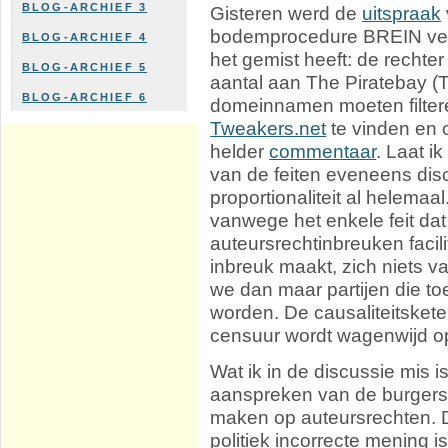
BLOG-ARCHIEF 3
Gisteren werd de
uitspraak
bodemprocedure BREIN ver
BLOG-ARCHIEF 4
het gemist heeft: de rechte
BLOG-ARCHIEF 5
aantal aan The Piratebay 
BLOG-ARCHIEF 6
domeinnamen moeten filtere
Tweakers.net
te vinden en 
helder
commentaar
. Laat i
van de feiten eveneens disc
proportionaliteit al helemaal
vanwege het enkele feit da
auteursrechtinbreuken facil
inbreuk maakt, zich niets v
we dan maar partijen die to
worden. De causaliteitsketen
censuur wordt wagenwijd 
Wat ik in de discussie mis is
aanspreken van de burgers 
maken op auteursrechten. Dat
politiek incorrecte mening i