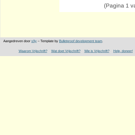
(Pagina 1 va
Aangedreven door
s9y
– Template by
Bulletproof development team
.
Waarom Vrijschrift?
Wat doet Vrijschrift?
Wie is Vrijschrift?
Help, doneer!