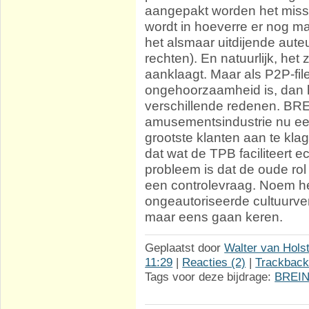
aangepakt worden het missc
wordt in hoeverre er nog m
het alsmaar uitdijende aut
rechten). En natuurlijk, he
aanklaagt. Maar als P2P-fil
ongehoorzaamheid is, dan ho
verschillende redenen. BREI
amusementsindustrie nu ee
grootste klanten aan te klag
dat wat de TPB faciliteert e
probleem is dat de oude rol
een controlevraag. Noem he
ongeautoriseerde cultuurver
maar eens gaan keren.
Geplaatst door
Walter van Hols
11:29
|
Reacties (2)
|
Trackback
Tags voor deze bijdrage:
BREI