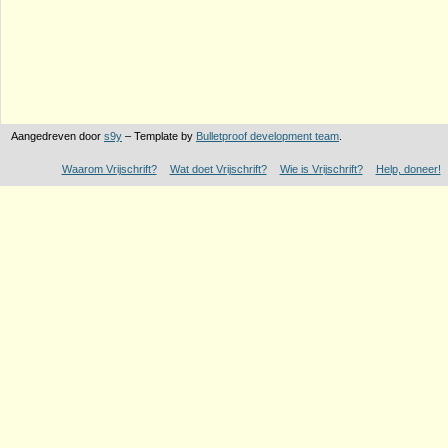
Aangedreven door
s9y
– Template by
Bulletproof development team
.
Waarom Vrijschrift?
Wat doet Vrijschrift?
Wie is Vrijschrift?
Help, doneer!