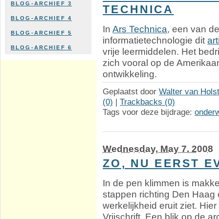
BLOG-ARCHIEF 3
TECHNICA
BLOG-ARCHIEF 4
In
Ars Technica
, een van d
BLOG-ARCHIEF 5
informatietechnologie dit
art
BLOG-ARCHIEF 6
vrije leermiddelen. Het bedr
zich vooral op de Amerikaan
ontwikkeling.
Geplaatst door
Walter van Hols
(0)
|
Trackbacks (0)
Tags voor deze bijdrage:
onderw
Wednesday, May 7. 2008
ZO, NU EERST E
In de pen klimmen is makkel
stappen richting Den Haag o
werkelijkheid eruit ziet. Hi
Vrijschrift. Een blik op de a