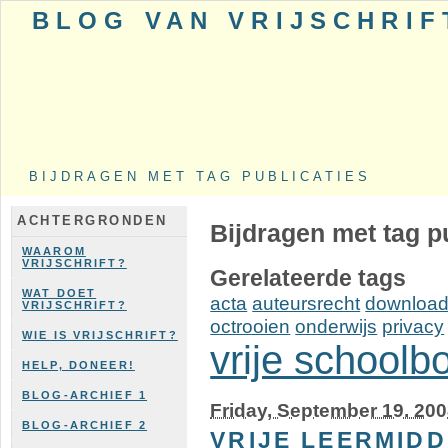
BLOG VAN VRIJSCHRIF
BIJDRAGEN MET TAG PUBLICATIES
ACHTERGRONDEN
Bijdragen met tag p
WAAROM
VRIJSCHRIFT?
Gerelateerde tags
WAT DOET
acta
auteursrecht
downloa
VRIJSCHRIFT?
octrooien
onderwijs
privacy
WIE IS VRIJSCHRIFT?
vrije schoolb
HELP, DONEER!
BLOG-ARCHIEF 1
Friday, September 19. 20
BLOG-ARCHIEF 2
VRIJE LEERMIDD