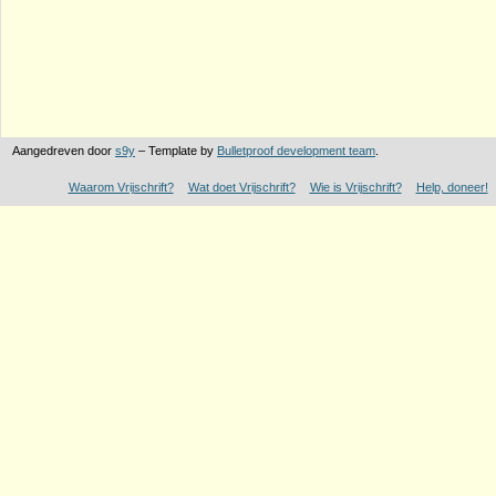
Aangedreven door
s9y
– Template by
Bulletproof development team
.
Waarom Vrijschrift?
Wat doet Vrijschrift?
Wie is Vrijschrift?
Help, doneer!