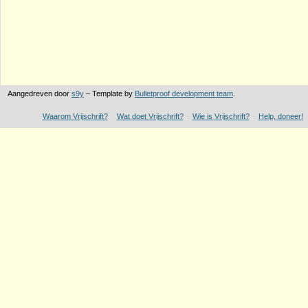
Aangedreven door
s9y
– Template by
Bulletproof development team
.
Waarom Vrijschrift?
Wat doet Vrijschrift?
Wie is Vrijschrift?
Help, doneer!