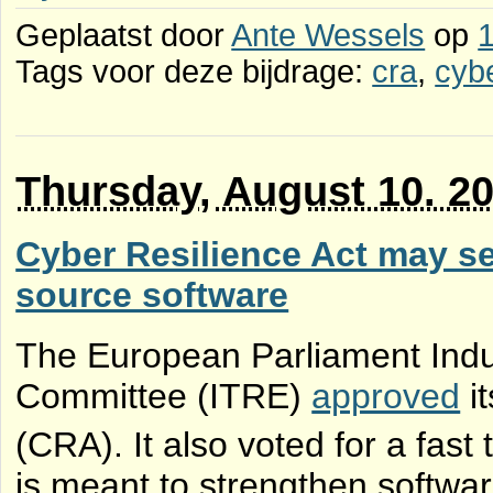
Geplaatst door
Ante Wessels
op
Tags voor deze bijdrage:
cra
,
cybe
Thursday, August 10. 2
Cyber Resilience Act may s
source software
The European Parliament Indu
Committee (ITRE)
approved
i
(CRA). It also voted for a fas
is meant to strengthen softwar