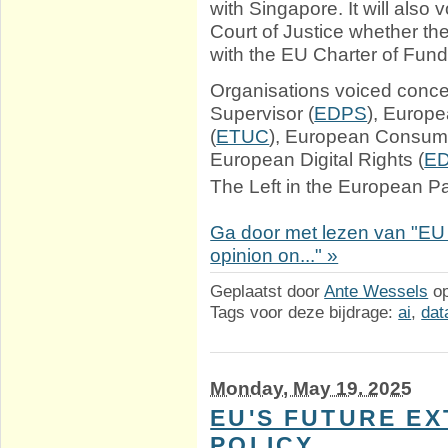
with Singapore. It will also 
Court of Justice whether t
with the EU Charter of Fund
Organisations voiced conce
Supervisor (
EDPS
), Europ
(
ETUC
), European Consume
European Digital Rights (
ED
The Left in the European P
Ga door met lezen van "EU 
opinion on..." »
Geplaatst door
Ante Wessels
o
Tags voor deze bijdrage:
ai
,
dat
Monday, May 19. 2025
EU'S FUTURE EX
POLICY