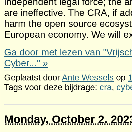
independent legal force; the 
are ineffective. The CRA, if ado
harm the open source ecosyst
European economy. We will exp
Ga door met lezen van "Vrijsch
Cyber..." »
Geplaatst door
Ante Wessels
op
Tags voor deze bijdrage:
cra
,
cybe
Monday, October 2. 202