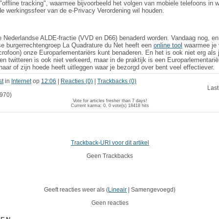
"offline tracking", waarmee bijvoorbeeld het volgen van mobiele telefoons in 
de werkingssfeer van de e-Privacy Verordening wil houden.
 Nederlandse ALDE-fractie (VVD en D66) benaderd worden. Vandaag nog, en he
se burgerrechtengroep La Quadrature du Net heeft een
online tool
waarmee je v
rofoon) onze Europarlementariërs kunt benaderen. En het is ook niet erg als
en twitteren is ook niet verkeerd, maar in de praktijk is een Europarlementarië
haar of zijn hoede heeft uitleggen waar je bezorgd over bent veel effectiever.
st
in
Internet
op
12:06
|
Reacties (0)
|
Trackbacks (0)
Last
970)
Vote for articles fresher than 7 days!
Current karma: 0, 0 vote(s)
18418 hits
Trackback-URI voor dit artikel
Geen Trackbacks
Geeft reacties weer als (
Lineair
| Samengevoegd)
Geen reacties