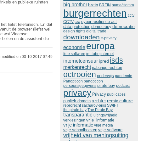
winkels en publieke ruimten
big brother
brein
BREIN
buma/stemra
burgerrechten
cctv
cra
cyber resilience act
CCTV
t liefst telefonisch. En dat
democratie
data protection
democracy
anuit de browser (liefst wel
design rights
digital trade
 je wat Vlaamse
downloaden
e-privacy
r bellen en de assistent die
europa
economie
imitatie
free software
internet
 modified on 03-10-2017 07:49
isds
internetcensuur
ipred
merkenrecht
naburige rechten
octrooien
onderwijs
pandemie
Panopticon
panopticon
persoonsgegevens
pirate bay
podcast
privacy
Privacy
publicaties
rechter
remix culture
publiek domein
reprorecht
sacharov-prijs
SWIFT
the pirate bay
The Pirate Bay
transparantie
uitingsvrijheid
vrije informatie
verkiezingen
vrije informatie
vrije media
vrije schoolboeken
vrije software
vrijheid van meningsuiting