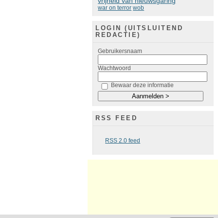
vrijheid van nieuwsgaring
war on terror
wob
LOGIN (UITSLUITEND
REDACTIE)
Gebruikersnaam
Wachtwoord
Bewaar deze informatie
RSS FEED
RSS 2.0 feed