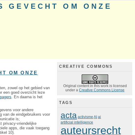
S GEVECHT OM ONZE
CREATIVE COMMONS
HT OM ONZE
Original content in this work is licensed
ten, zowel op het gebied van
under a
Creative Commons License
oor een goed overzicht leze
pagers
. En daarna is het
TAGS
gevens voor andere
acta
g van de eindgebruikers voor
activisme
AI
ai
unicatie is;
artificial intelligence
privacy-vriendelijke
auteursrecht
obiele apps, die vaak toegang
ikel 10).