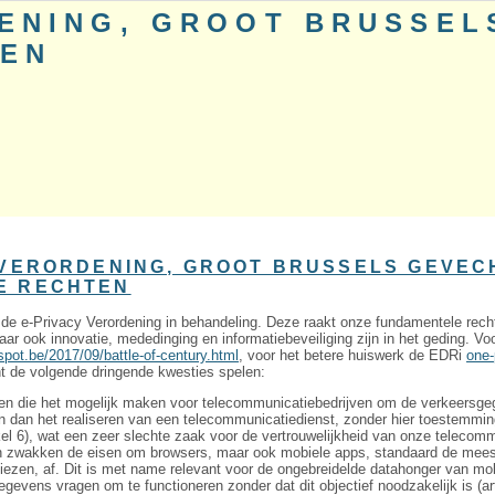
DENING, GROOT BRUSSEL
TEN
 VERORDENING, GROOT BRUSSELS GEVEC
E RECHTEN
 de e-Privacy Verordening in behandeling. Deze raakt onze fundamentele rech
Maar ook innovatie, mededinging en informatiebeveiliging zijn in het geding. V
gspot.be/2017/09/battle-of-century.html
, voor het betere huiswerk de EDRi
one-
t de volgende dringende kwesties spelen:
n die het mogelijk maken voor telecommunicatiebedrijven om de verkeersge
n dan het realiseren van een telecommunicatiedienst, zonder hier toestemmin
kel 6), wat een zeer slechte zaak voor de vertrouwelijkheid van onze telecomm
wakken de eisen om browsers, maar ook mobiele apps, standaard de meest 
 kiezen, af. Dit is met name relevant voor de ongebreidelde datahonger van m
gevens vragen om te functioneren zonder dat dit objectief noodzakelijk is (art