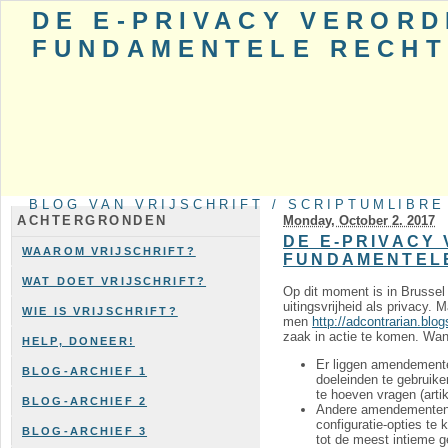
DE E-PRIVACY VEROR
FUNDAMENTELE RECH
BLOG VAN VRIJSCHRIFT / SCRIPTUMLIBRE
Monday, October 2. 2017
ACHTERGRONDEN
DE E-PRIVACY
WAAROM VRIJSCHRIFT?
FUNDAMENTEL
WAT DOET VRIJSCHRIFT?
Op dit moment is in Brussel
uitingsvrijheid als privacy. 
WIE IS VRIJSCHRIFT?
men
http://adcontrarian.blo
zaak in actie te komen. Wan
HELP, DONEER!
Er liggen amendemente
BLOG-ARCHIEF 1
doeleinden te gebruike
te hoeven vragen (arti
BLOG-ARCHIEF 2
Andere amendementen z
configuratie-opties te
BLOG-ARCHIEF 3
tot de meest intieme ge