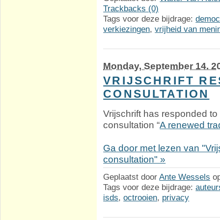
Trackbacks (0)
Tags voor deze bijdrage:
democ
verkiezingen
,
vrijheid van meni
Monday, September 14. 2
VRIJSCHRIFT R
CONSULTATION
Vrijschrift has responded t
consultation “
A renewed trad
Ga door met lezen van "Vrij
consultation" »
Geplaatst door
Ante Wessels
o
Tags voor deze bijdrage:
auteur
isds
,
octrooien
,
privacy