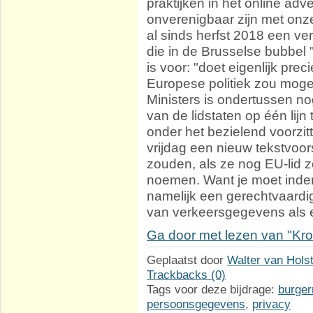
praktijken in het online adv
onverenigbaar zijn met onze
al sinds herfst 2018 een ve
die in de Brusselse bubbel
is voor: "doet eigenlijk pr
Europese politiek zou mog
Ministers is ondertussen n
van de lidstaten op één lijn
onder het bezielend voorzit
vrijdag een nieuw tekstvoors
zouden, als ze nog EU-lid z
noemen. Want je moet inder
namelijk een gerechtvaardi
van verkeersgegevens als e
Ga door met lezen van "Kro
Geplaatst door
Walter van Hols
Trackbacks (0)
Tags voor deze bijdrage:
burger
persoonsgegevens
,
privacy