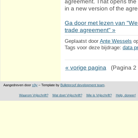
agreement. That opens the p
in a new version of the agr
Ga door met lezen van "Wea
trade agreement" »
Geplaatst door
Ante Wessels
o
Tags voor deze bijdrage:
data p
« vorige pagina
(Pagina 2 v
Aangedreven door
s9y
– Template by
Bulletproof development team
.
Waarom Vrijschrift?
Wat doet Vrijschrift?
Wie is Vrijschrift?
Help, doneer!