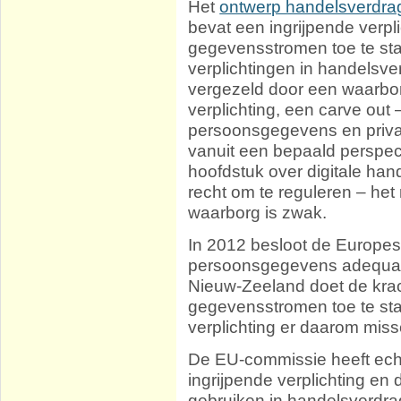
Het
ontwerp handelsverdra
bevat een ingrijpende verp
gegevensstromen toe te sta
verplichtingen in handelsve
vergezeld door een waarbor
verplichting, een carve out
persoonsgegevens en privacy
vanuit een bepaald perspec
hoofdstuk over digitale han
recht om te reguleren – he
waarborg is zwak.
In 2012 besloot de Europe
persoonsgegevens adequaat
Nieuw-Zeeland doet de krac
gegevensstromen toe te sta
verplichting er daarom miss
De EU-commissie heeft echt
ingrijpende verplichting en
gebruiken in handelsverdr