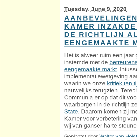
Tuesday, June 9. 2020
AANBEVELINGEN
KAMER INZAKDE
DE RICHTLIJN A
EENGEMAAKTE 
Het is alweer ruim een jaa
instemde met de
betreuren
eengemaakte markt
. Intus
implementatiewetgeving aan
waarin we onze
kritiek ten 
nauwelijks terugzien. Terec
Communia er op dat dit voo
waarborgen in de richtlijn ze
State
. Daarom komen zij m
Kamer voor verbetering van
wij van ganser harte steune
Geplaatst door
Walter van Hols