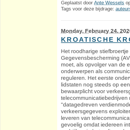
Geplaatst door
Ante Wessels
o
Tags voor deze bijdrage:
auteur
Monday, February 24. 202
KROATISCHE K
Het roodharige stiefbroert
Gegevensbescherming (AVG)
moet, als opvolger van de 
onderwerpen als communic
reguleren. Het eerste onde
lidstaten nog steeds op ee
bewaarplicht voor verkeer
telecommunicatiebedrijven n
"datagedreven verdienmodel
verkeersgegevens exploite
leveren van telecommunicat
gevoelig omdat iedereen in