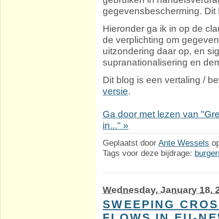
gegevensbescherming. Dit li
Hieronder ga ik in op de cla
de verplichting om gegeven
uitzondering daar op, en si
supranationalisering en dem
Dit blog is een vertaling /
versie
.
Ga door met lezen van "Gr
in..." »
Geplaatst door
Ante Wessels
o
Tags voor deze bijdrage:
burger
Wednesday, January 18. 
SWEEPING CROS
FLOWS IN EU-N