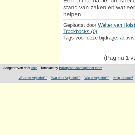
Een prima manier om snel b
stand van zaken en wat ee
helpen.
Geplaatst door
Walter van Hols
Trackbacks (0)
Tags voor deze bijdrage:
activi
(Pagina 1 va
Aangedreven door
s9y
– Template by
Bulletproof development team
.
Waarom Vrijschrift?
Wat doet Vrijschrift?
Wie is Vrijschrift?
Help, doneer!