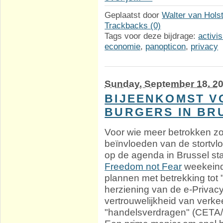
Geplaatst door
Walter van Hols
Trackbacks (0)
Tags voor deze bijdrage:
activi
economie
,
panopticon
,
privacy
Sunday, September 18. 2
BIJEENKOMST 
BURGERS IN BR
Voor wie meer betrokken zou 
beïnvloeden van de stortvl
op de agenda in Brussel st
Freedom not Fear
weekeinde
plannen met betrekking tot 
herziening van de e-Privacy
vertrouwelijkheid van verk
"handelsverdragen" (CETA/