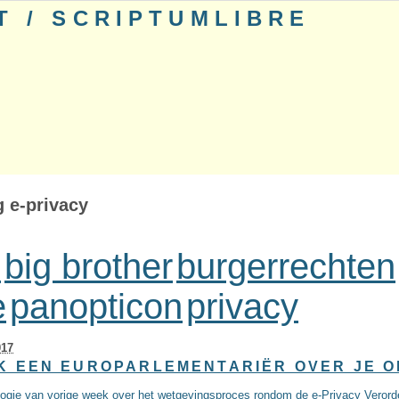
T / SCRIPTUMLIBRE
g e-privacy
e
big brother
burgerrechten
e
panopticon
privacy
017
K EEN EUROPARLEMENTARIËR OVER JE O
logje van vorige week over het wetgevingsproces rondom de e-Privacy Verord