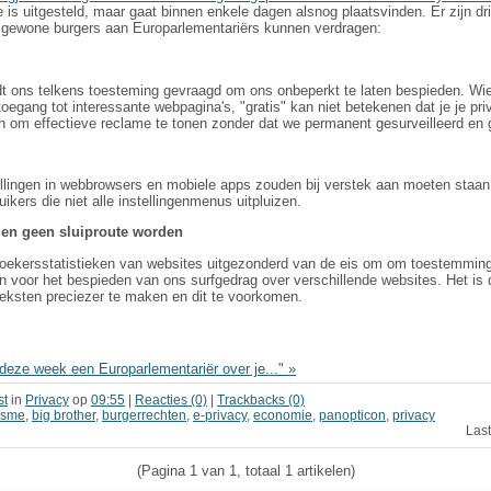
 is uitgesteld, maar gaat binnen enkele dagen alsnog plaatsvinden. Er zijn d
n gewone burgers aan Europarlementariërs kunnen verdragen:
t ons telkens toesteming gevraagd om ons onbeperkt te laten bespieden. Wie 
 toegang tot interessante webpagina's, "gratis" kan niet betekenen dat je je pr
n om effectieve reclame te tonen zonder dat we permanent gesurveilleerd en g
llingen in webbrowsers en mobiele apps zouden bij verstek aan moeten staa
kers die niet alle instellingenmenus uitpluizen.
gen geen sluiproute worden
oekersstatistieken van websites uitgezonderd van de eis om om toestemming t
n voor het bespieden van ons surfgedrag over verschillende websites. Het is 
eksten preciezer te maken en dit te voorkomen.
deze week een Europarlementariër over je..." »
st
in
Privacy
op
09:55
|
Reacties (0)
|
Trackbacks (0)
visme
,
big brother
,
burgerrechten
,
e-privacy
,
economie
,
panopticon
,
privacy
Last
(Pagina 1 van 1, totaal 1 artikelen)