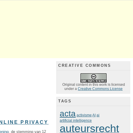
CREATIVE COMMONS
Original content in this work is licensed
under a
Creative Commons License
TAGS
acta
activisme
AI
ai
artificial intelligence
NLINE PRIVACY
auteursrecht
ening
, de stemming van 12