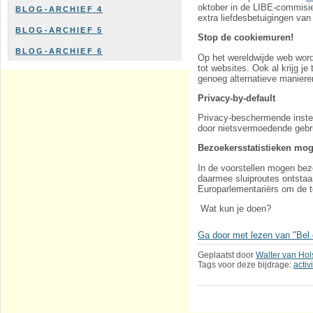
oktober in de LIBE-commisie
BLOG-ARCHIEF 4
extra liefdesbetuigingen va
BLOG-ARCHIEF 5
Stop de cookiemuren!
BLOG-ARCHIEF 6
Op het wereldwijde web word
tot websites. Ook al krijg je
genoeg alternatieve maniere
Privacy-by-default
Privacy-beschermende inste
door nietsvermoedende gebrui
Bezoekersstatistieken mo
In de voorstellen mogen bez
daarmee sluiproutes ontstaa
Europarlementariërs om de t
Wat kun je doen?
Ga door met lezen van "Bel 
Geplaatst door
Walter van Hol
Tags voor deze bijdrage:
acti