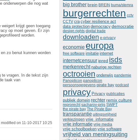
rie onderwerpen die nog wat
big brother
brein
BREIN
buma/stemra
burgerrechten
cctv
cra
cyber resilience act
CCTV
weigert krijgt geen toegang
democratie
data protection
democracy
ivacy op moet geven. Er zijn
design rights
digital trade
eprofileerd worden.
downloaden
e-privacy
europa
economie
n en zo benut kunnen worden
imitatie
free software
internet
isds
internetcensuur
ipred
merkenrecht
naburige rechten
octrooien
e vragen. In de tekst zijn
onderwijs
pandemie
de taak van
Panopticon
panopticon
persoonsgegevens
pirate bay
podcast
privacy
Privacy
publicaties
rechter
remix culture
publiek domein
reprorecht
sacharov-prijs
SWIFT
the pirate bay
The Pirate Bay
transparantie
uitingsvrijheid
vrije informatie
verkiezingen
 modified on 11-10-2017 10:25
vrije informatie
vrije media
vrije schoolboeken
vrije software
vrijheid van meningsuiting