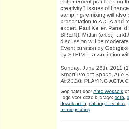
enforcement practices on t
creativity? Issues of financ
sampling/remixing will also
presentation to ACTA and r
expert, Paul Keller. Panel d
BREIN), Mattin (artist) and A
discussion will be moderate
Event curation by Georgios
by STEIM in association wi
Sunday, June 26th, 2011 (17
Smart Project Space, Arie
At 20.30: PLAYING ACTA Co
Geplaatst door
Ante Wessels
o
Tags voor deze bijdrage:
acta
,
downloaden
,
naburige rechten
,
meningsuiting