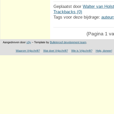
Geplaatst door
Walter van Hols
Trackbacks (0)
Tags voor deze bijdrage:
auteur
(Pagina 1 van
Aangedreven door
s9y
– Template by
Bulletproof development team
.
Waarom Vrijschrift?
Wat doet Vrijschrift?
Wie is Vrijschrift?
Help, doneer!