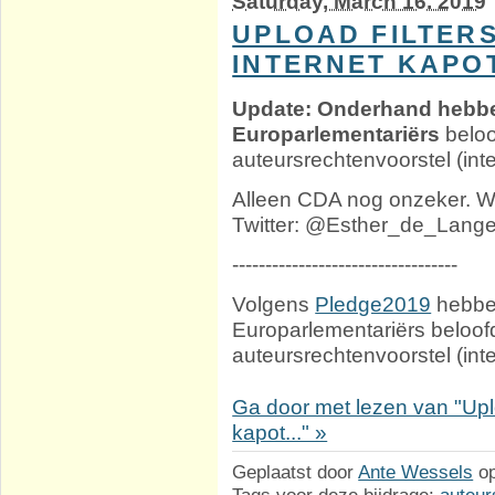
Saturday, March 16. 2019
UPLOAD FILTERS
INTERNET KAPO
Update: Onderhand hebb
Europarlementariërs
beloo
auteursrechtenvoorstel (int
Alleen CDA nog onzeker. 
Twitter: @Esther_de_Lang
----------------------------------
Volgens
Pledge2019
hebbe
Europarlementariërs beloofd
auteursrechtenvoorstel (int
Ga door met lezen van "Uploa
kapot..." »
Geplaatst door
Ante Wessels
o
Tags voor deze bijdrage:
auteur