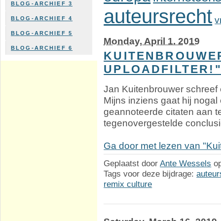
BLOG-ARCHIEF 3
auteursrecht
v
BLOG-ARCHIEF 4
BLOG-ARCHIEF 5
Monday, April 1. 2019
BLOG-ARCHIEF 6
KUITENBROUWER
UPLOADFILTER!
Jan Kuitenbrouwer schreef 
Mijns inziens gaat hij nogal
geannoteerde citaten aan te 
tegenovergestelde conclusi
Ga door met lezen van "Kuit
Geplaatst door
Ante Wessels
o
Tags voor deze bijdrage:
auteur
remix culture