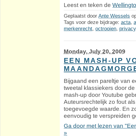
Leest en teken de
Wellingt
Geplaatst door
Ante Wessels
o
Tags voor deze bijdrage:
acta
,
merkenrecht
,
octrooien
,
privacy
Monday, July 20. 2009
EEN MASH-UP V
MAANDAGMORG
Bijgaand een pareltje van 
tweetal klassiekers door de
mash-up door Youtube geb
Auteursrechtelijk zo fout al
toegevoegde waarde. En zond
eenvoudig te verspreiden 
Ga door met lezen van "E
»