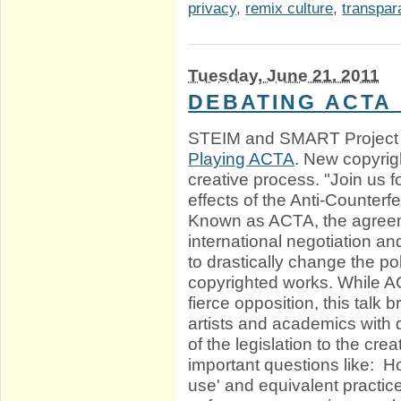
privacy
,
remix culture
,
transpar
Tuesday, June 21. 2011
DEBATING ACTA 
STEIM and SMART Project 
Playing ACTA
. New copyrigh
creative process. "Join us f
effects of the Anti-Counter
Known as ACTA, the agreem
international negotiation a
to drastically change the po
copyrighted works. While A
fierce opposition, this talk 
artists and academics with d
of the legislation to the cre
important questions like: Ho
use' and equivalent practice