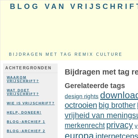
BLOG VAN VRIJSCHRIF
BIJDRAGEN MET TAG REMIX CULTURE
ACHTERGRONDEN
Bijdragen met tag r
WAAROM
VRIJSCHRIFT?
Gerelateerde tags
WAT DOET
downloa
VRIJSCHRIFT?
design rights
octrooien
big brother
WIE IS VRIJSCHRIFT?
HELP, DONEER!
vrijheid van meningsu
BLOG-ARCHIEF 1
privacy
merkenrecht
v
BLOG-ARCHIEF 2
europa
internetcen