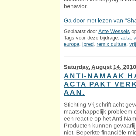
behavior.
Ga door met lezen van "Sh
Geplaatst door
Ante Wessels
o
Tags voor deze bijdrage:
acta
,
europa
,
ipred
,
remix culture
,
vri
Saturday, August 14. 201
ANTI-NAMAAK 
ACTA PAKT VER
AAN.
Stichting Vrijschrift acht ge
maatschappelijk probleem dan
een reactie op het Anti-N
Producten kunnen gevaarlijk
niet. Beperkte financiële mi