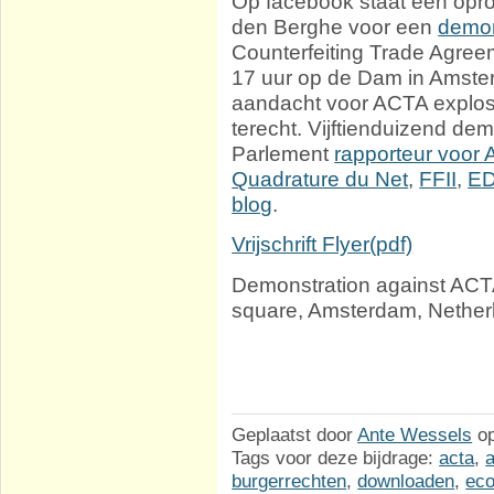
Op facebook staat een opr
den Berghe voor een
demon
Counterfeiting Trade Agreem
17 uur op de Dam in Amste
aandacht voor ACTA explos
terecht. Vijftienduizend de
Parlement
rapporteur voor 
Quadrature du Net
,
FFII
,
ED
blog
.
Vrijschrift Flyer(pdf)
Demonstration against ACT
square, Amsterdam, Nether
Geplaatst door
Ante Wessels
o
Tags voor deze bijdrage:
acta
,
burgerrechten
,
downloaden
,
ec