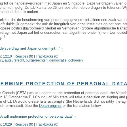
ing tot de handelsverdragen met Japan en Singapore. Deze verdragen vallen 
nd is niet nodig. De EU kan al op 26 juni besluiten de verdragen te tekenen.
rbehoud dient te maken.
idelijker dat de bescherming van persoonsgegevens niet alleen een zaak van b
t duidelijk gemaakt dat ook de integriteit van onze instituties op het spel sta
ese politici (bijvoorbeeld Merkel en Verhoeven) grotere algoritmische transp
rdrag met Japan zal het onderzoeken van algoritmes ondermijnen. Een duidelij
1
g.
elsverdrag met Japan ondermijnt..." »
op
12:10
|
Reacties (0)
|
Trackbacks (0)
cy
,
auteursrecht
,
burgerrechten
,
democratie
,
octrooien
DERMINE PROTECTION OF PERSONAL DAT
Canada (CETA) would undermine the protection of personal data, the Vrijschri
On 18 October the EU Council of Ministers will take a decision on signing and p
n of CETA would create faits accomplis (the Netherlands did not ratify the ag
not terminated). See the
Dutch original
or the translation below.
 will undermine protection of personal data" »
op
10:29
|
Reacties (0)
|
Trackbacks (0)