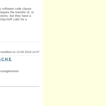
’s software code clause
quire the transfer of, or
ptions, but they have a
ijschrift calls for a
 modified on 13-06-2018 14:47
SCHE
de voorgenomen