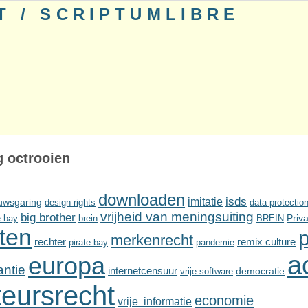
T / SCRIPTUMLIBRE
g octrooien
downloaden
imitatie
isds
euwsgaring
design rights
data protectio
vrijheid van meningsuiting
big brother
e bay
brein
BREIN
Priv
ten
p
merkenrecht
rechter
remix culture
pirate bay
pandemie
a
europa
antie
internetcensuur
vrije software
democratie
teursrecht
economie
vrije informatie