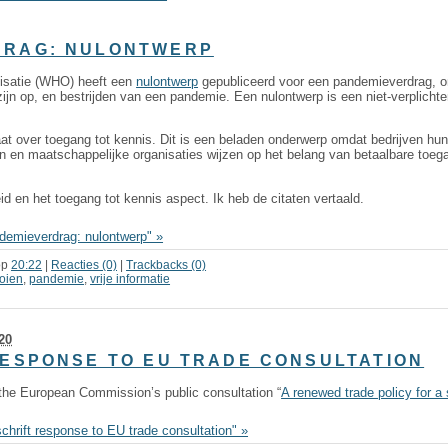
DRAG: NULONTWERP
isatie (WHO) heeft een
nulontwerp
gepubliceerd voor een pandemieverdrag, om
ijn op, en bestrijden van een pandemie. Een nulontwerp is een niet-verplicht
t over toegang tot kennis. Dit is een beladen onderwerp omdat bedrijven hun 
len en maatschappelijke organisaties wijzen op het belang van betaalbare toeg
d en het toegang tot kennis aspect. Ik heb de citaten vertaald.
demieverdrag: nulontwerp" »
op
20:22
|
Reacties (0)
|
Trackbacks (0)
ooien
,
pandemie
,
vrije informatie
20
RESPONSE TO EU TRADE CONSULTATION
 the European Commission’s public consultation “
A renewed trade policy for a
chrift response to EU trade consultation" »