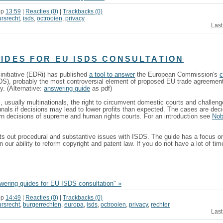
op
13:59
|
Reacties (0)
|
Trackbacks (0)
ursrecht
,
isds
,
octrooien
,
privacy
Last
IDES FOR EU ISDS CONSULTATION
initiative (EDRi) has published
a tool to answer
the
European Commission's
c
S), probably the most controversial element of proposed EU trade agreement
y. (Alternative:
answering guide
as pdf)
, usually multinationals, the right to circumvent domestic courts and challeng
unals if decisions may lead to lower profits than expected. The cases are decide
urn decisions of supreme and human rights courts. For an introduction see
Nob
ts out procedural and substantive issues with ISDS. The guide has a focus o
 our ability to reform copyright and patent law. If you do not have a lot of ti
ering guides for EU ISDS consultation" »
op
14:49
|
Reacties (0)
|
Trackbacks (0)
ursrecht
,
burgerrechten
,
europa
,
isds
,
octrooien
,
privacy
,
rechter
Last