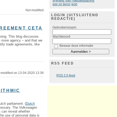
vrijheid van nieuwsgaring
war on terror
wob
Not modified
LOGIN (UITSLUITEND
REDACTIE)
Gebruikersnaam
GREEMENT CETA
oing. This blog discusses
Wachtwoord
th more agency – and that we
tify trade agreements, like
Bewaar deze informatie
RSS FEED
 modified on 13-04-2020 13:39
RSS 2.0 feed
ITHMIC
utch parliament. (
Dutch
ecessary. The Volkswagen
s can reveal whether
he use of personal data is