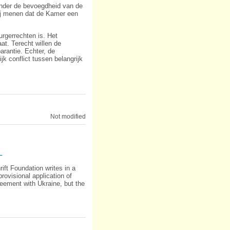
onder de bevoegdheid van de
 Wij menen dat de Kamer een
urgerrechten is. Het
at. Terecht willen de
arantie. Echter, de
k conflict tussen belangrijk
Not modified
A
ft Foundation writes in a
rovisional application of
reement with Ukraine, but the