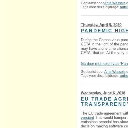
Geplaatst door
Ante Wessels
Tags voor deze bijdrage:
aute
Thursday, April 9. 2020
PANDEMIC HIG
During the Corona virus pan
CETA in the light of the pa
may have a one time chance n
CETA, that do. At the very l
Ga door met lezen van "Pand
Geplaatst door
Ante Wessels
Tags voor deze bijdrage:
aute
Wednesday, June 6. 2018
EU TRADE AGR
TRANSPARENC
The EU trade agreement with 
version
) This would hamper 
emissions scandal has shown
decision making software co