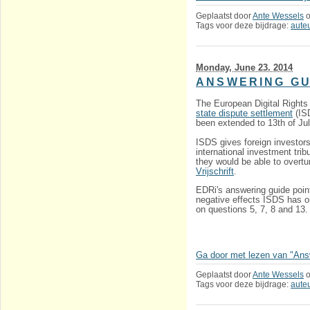
Geplaatst door
Ante Wessels
Tags voor deze bijdrage:
aute
Monday, June 23. 2014
ANSWERING GU
The European Digital Rights 
state dispute settlement
(ISD
been extended to 13th of Jul
ISDS gives foreign investors
international investment trib
they would be able to overt
Vrijschrift
.
EDRi's answering guide poin
negative effects ISDS has on
on questions 5, 7, 8 and 13.
Ga door met lezen van "Answ
Geplaatst door
Ante Wessels
Tags voor deze bijdrage:
aute