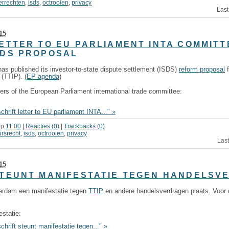
errechten
,
isds
,
octrooien
,
privacy
Last
15
LETTER TO EU PARLIAMENT INTA COMMITT
SDS PROPOSAL
 published its investor-to-state dispute settlement (ISDS)
reform proposal
f
(TTIP). (
EP agenda
)
mbers of the European Parliament international trade committee:
hrift letter to EU parliament INTA..." »
op
11:00
|
Reacties (0)
|
Trackbacks (0)
ursrecht
,
isds
,
octrooien
,
privacy
Last
15
STEUNT MANIFESTATIE TEGEN HANDELS
terdam een manifestatie tegen
TTIP
en andere handelsverdragen plaats. Voor 
estatie:
hrift steunt manifestatie tegen..." »