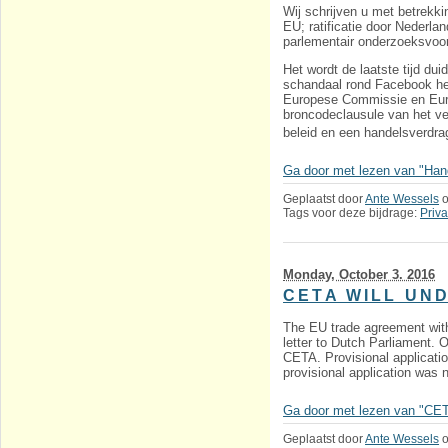
Wij schrijven u met betrekk
EU; ratificatie door Nederla
parlementair onderzoeksvoo
Het wordt de laatste tijd du
schandaal rond Facebook heef
Europese Commissie en Europ
broncodeclausule van het ve
beleid en een handelsverdra
Ga door met lezen van "Hand
Geplaatst door
Ante Wessels
Tags voor deze bijdrage:
Priva
Monday, October 3. 2016
CETA WILL UN
The EU trade agreement with 
letter to Dutch Parliament. 
CETA. Provisional applicatio
provisional application was 
Ga door met lezen van "CETA
Geplaatst door
Ante Wessels