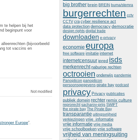
big brother
brein
BREIN
buma/stemra
burgerrechten
cctv
cra
cyber resilience act
CCTV
 te helpen bij het
democratie
data protection
democracy
end beginpunt voor
design rights
digital trade
downloaden
e-privacy
europa
alleenrechten (bijvoorbeeld
economie
ang tot vaccins en
imitatie
free software
internet
isds
internetcensuur
ipred
merkenrecht
naburige rechten
octrooien
onderwijs
pandemie
Panopticon
panopticon
persoonsgegevens
pirate bay
podcast
privacy
Not modified
Privacy
publicaties
rechter
remix culture
publiek domein
reprorecht
sacharov-prijs
SWIFT
the pirate bay
The Pirate Bay
transparantie
uitingsvrijheid
vrije informatie
verkiezingen
 stronger Europe
”.
vrije informatie
vrije media
vrije schoolboeken
vrije software
vrijheid van meningsuiting