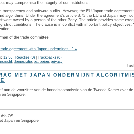
, but may compromise the integrity of our institutions.
hmic transparency and software audits. However, the EU-Japan trade agreement
 and algorithms. Under the agreement’s article 8.73 the EU and Japan may not re
oftware owned by a person of the other Party. The article provides some exce
y strict conditions. The clause is in conflict with important policy objectives; Vr
vation.
hairman of the trade committee:
trade agreement with Japan undermines..." »
op
12:56
|
Reacties (0)
|
Trackbacks (0)
ursrecht
,
democratie
,
octrooien
,
privacy
Last
AG MET JAPAN ONDERMIJNT ALGORITMI
IE
brief aan de voorzitter van de handelscommissie van de Tweede Kamer over 
 en Singapore.
 BuHa-OS
met Japan en Singapore