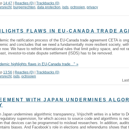
op
14:47
|
Reacties (0)
|
Trackbacks (0)
ursrecht
,
burgerrechten
,
data protection
,
isds
,
octrooien
,
privacy
HLIGHTS FLAWS IN EU-CANADA TRADE A
demic the ratification process of the EU-Canada trade agreement CETA is ong
ndemic and concludes that we need a fundamentally more resilient society, wi
ow. We have to rethink international rules that limit policy space, and not ra
east, investor-to-state dispute settlement (ISDS) has to be removed.
emic highlights flaws in EU-Canada trade..." »
op
13:56
|
Reacties (0)
|
Trackbacks (0)
ursrecht
,
isds
,
octrooien
Last
EEMENT WITH JAPAN UNDERMINES ALGOR
Y
Japan undermines algorithmic transparency, Vrijschrift writes in a letter to D
regulatory supervision, for which access to source code and algorithms is n
 that devices can be programmed to mislead researchers. In addition, audit
ntains biases. And Facebook’s role in elections and referendums shows that t