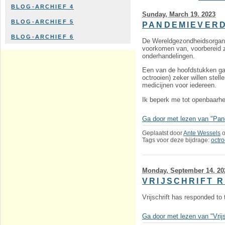
BLOG-ARCHIEF 4
Sunday, March 19. 2023
BLOG-ARCHIEF 5
PANDEMIEVER
BLOG-ARCHIEF 6
De Wereldgezondheidsorgan
voorkomen van, voorbereid z
onderhandelingen.
Een van de hoofdstukken gaa
octrooien) zeker willen stel
medicijnen voor iedereen.
Ik beperk me tot openbaarhei
Ga door met lezen van "Pan
Geplaatst door
Ante Wessels
Tags voor deze bijdrage:
octr
Monday, September 14. 20
VRIJSCHRIFT 
Vrijschrift has responded to
Ga door met lezen van "Vrijs