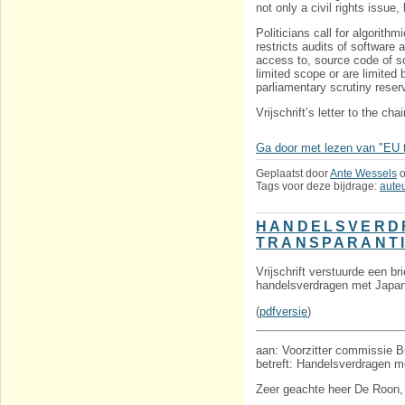
not only a civil rights issue
Politicians call for algorit
restricts audits of software
access to, source code of s
limited scope or are limited b
parliamentary scrutiny reser
Vrijschrift’s letter to the c
Ga door met lezen van "EU 
Geplaatst door
Ante Wessels
Tags voor deze bijdrage:
aute
HANDELSVERDR
TRANSPARANT
Vrijschrift verstuurde een 
handelsverdragen met Japan
(
pdfversie
)
aan: Voorzitter commissie
betreft: Handelsverdragen 
Zeer geachte heer De Roon,