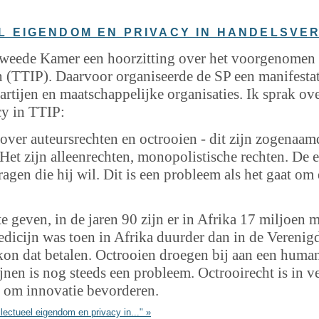
L EIGENDOM EN PRIVACY IN HANDELSVE
weede Kamer een hoorzitting over het voorgenomen
 (TTIP). Daarvoor organiseerde de SP een manifestat
artijen en maatschappelijke organisaties. Ik sprak ove
y in TTIP:
n over auteursrechten en octrooien - dit zijn zogenaam
et zijn alleenrechten, monopolistische rechten. De e
ragen die hij wil. Dit is een probleem als het gaat om 
e geven, in de jaren 90 zijn er in Afrika 17 miljoen
dicijn was toen in Afrika duurder dan in de Verenigd
kon dat betalen. Octrooien droegen bij aan een human
nen is nog steeds een probleem. Octrooirecht is in v
nt om innovatie bevorderen.
lectueel eigendom en privacy in..." »