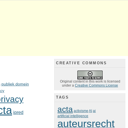
CREATIVE COMMONS
Original content in this work is licensed
n
publiek domein
under a
Creative Commons License
acy
rivacy
TAGS
cta
acta
activisme
AI
ai
ipred
artificial intelligence
auteursrecht